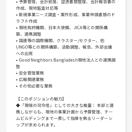
• 予算管理、会計処理、証憑書類整理、会計報告書の
作成、現地監査対応等
• 新規事業ニーズ調査・案件形成、事業申請書類のド
ラフト作成
• 現地政府機関、日本大使館、JICA等との関係構
築、連携調整
• 国連等の国際機関、クラスター/セクター、他
I/NGO等との関係構築、活動調整、報告、外部会議
への出席
• Good Neighbors Bangladesh現地法人との連携調
整
• 安全管理業務
• 広報関連業務
• その他必要な業務
【このポジションの魅力】
◆「現場の司令塔」としての大きな裁量： 本部と連
携しながらも、現地の事業計画から予算管理、チー
ムビルディングまで一貫して指揮を執るリーダーシ
ップが求められます。