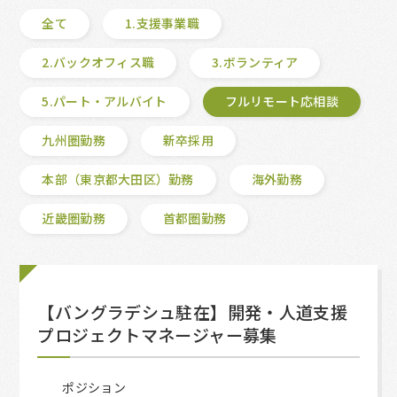
全て
1.支援事業職
2.バックオフィス職
3.ボランティア
5.パート・アルバイト
フルリモート応相談
九州圏勤務
新卒採用
本部（東京都大田区）勤務
海外勤務
近畿圏勤務
首都圏勤務
【バングラデシュ駐在】開発・人道支援
プロジェクトマネージャー募集
ポジション