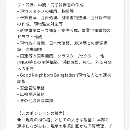
グ・評価、中間・完了報告書の作成
• 現地スタッフの採用、指揮等
• 予算管理、会計処理、証憑書類整理、会計報告書
の作成、現地監査対応等
• 新規事業ニーズ調査・案件形成、事業申請書類の
ドラフト作成
• 現地政府機関、日本大使館、JICA等との関係構
築、連携調整
• 国連等の国際機関、クラスター/セクター、他
I/NGO等との関係構築、活動調整、報告、外部会議
への出席
• Good Neighbors Bangladesh現地法人との連携
調整
• 安全管理業務
• 広報関連業務
• その他必要な業務
【このポジションの魅力】
◆「現場の司令塔」としての大きな裁量： 本部と
連携しながらも、現地の事業計画から予算管理、チ