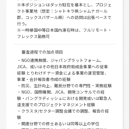
※本ポジションはダッカ駐在を基本とし、プロジェ
クト事業地（想定：シャトキラ県シャムナガール
郡、コックスバザール県）への訪問は出張ベースで
行う。
※一時帰国中等日本国内滞在時は、フルリモート・
フレックス勤務可
審査過程での加点項目
・NGO連携無償、ジャパンプラットフォーム、
JICA、或いはその他日本政府助成金事業への従事
経験 とりわけドナー資金による事業の運営管理、
事業・会計報告書作成の経験
・防災、生計向上、難民分野での専門性・実務経験
・NGO、国際機関、JICA、開発コンサルでの経
験・バングラディッシュにおける開発或いは緊急人
道支援でのプロジェクトマネジメント経験
・クラスタ/セクター調整会議での調整、報告の経
験
・関連分野での修士あるいは同等以上の学位