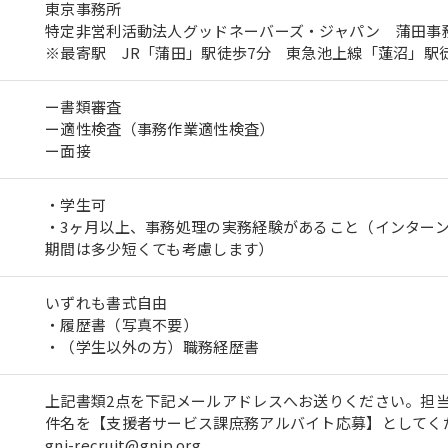
東京事務所
特定非営利活動法人グッドネーバーズ・ジャパン 蒲田事
※最寄駅 JR「蒲田」駅徒歩7分 東急池上線「蓮沼」駅
ー書類審査
ー適性検査（事務作業適性検査）
ー面接
・学生可
・3ヶ月以上、事務処理の実務経験があること（インター
期間は多少短くても考慮します）
いずれも書式自由
・履歴書（写真不要）
・（学生以外の方）職務経歴書
上記書類2点を下記メールアドレスへお送りください。担
件名を【支援者サービス課庶務アルバイト応募】としてく
gnj-recruit@gnjp.org