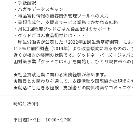
・手紙翻訳
・ハガキデータスキャン
・物品寄付情報の顧客関係管理ツールへの入力
・書類作成他、支援者サービス業務にかかわる庶務
・月に1回程度グッドごはん食品配付のサポート
‐グッドごはん食品配付とは・・・
厚生労働省が公表した「2022年国民生活基礎調査」による
11.5%と前回調査（2019年）より改善傾向にあるものの、
近くが相対的貧困の状態です。グッドネーバーズ・ジャパン
困対策事業「グッドごはん」を開始し、ひとり親世帯への
★社会貢献活動に関わる実務経験が積めます。
★職員との関わりを通して、支援活動や国際協力の現場を
★就活にも活きる経験！支援者との関係構築やコミュニケ
時給1,250円
平日週2〜3日 10:00〜17:00